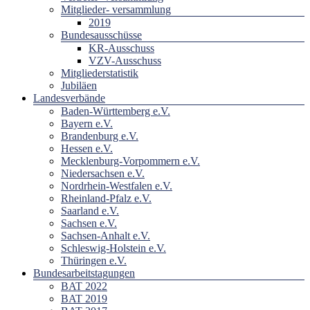
Mitglieder- versammlung
2019
Bundesausschüsse
KR-Ausschuss
VZV-Ausschuss
Mitgliederstatistik
Jubiläen
Landesverbände
Baden-Württemberg e.V.
Bayern e.V.
Brandenburg e.V.
Hessen e.V.
Mecklenburg-Vorpommern e.V.
Niedersachsen e.V.
Nordrhein-Westfalen e.V.
Rheinland-Pfalz e.V.
Saarland e.V.
Sachsen e.V.
Sachsen-Anhalt e.V.
Schleswig-Holstein e.V.
Thüringen e.V.
Bundesarbeitstagungen
BAT 2022
BAT 2019