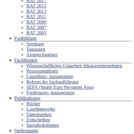
BAT 2017
BAT 2015
BAT 2013
BAT 2011
BAT 2009
BAT 2007
BAT 2005
Fortbildung
Seminare
Tagungen
Ansprechpartner
Fachthemen
Wissenschaftliches Gutachten Inkassounternehmen
Prozessplattform
Liquiditäts- management
Reform der Sachaufklärung
SEPA (Single Euro Payments Area)
Forderungs- management
Publikationen
Bücher
Loseblattwerke
Datenbanken
Zeitschriften
Spendenleitfaden
Stellenmarkt