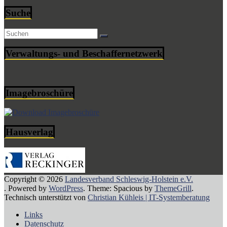
Suche
Verwaltungs- und Beschaffernetzwerk
Imagebroschüre
Hausverlag
Copyright © 2026
Landesverband Schleswig-Holstein e.V.
. Powered by
WordPress
. Theme: Spacious by
ThemeGrill
.
Technisch unterstützt von
Christian Kühleis | IT-Systemberatung
Links
Datenschutz