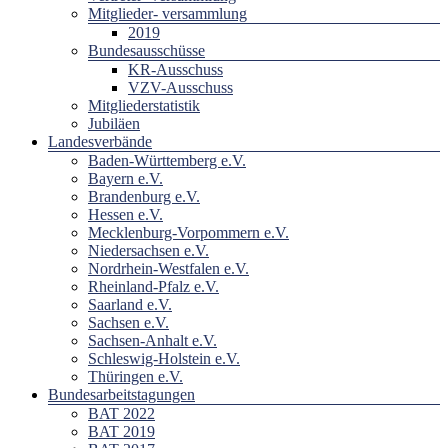
Mitglieder- versammlung
2019
Bundesausschüsse
KR-Ausschuss
VZV-Ausschuss
Mitgliederstatistik
Jubiläen
Landesverbände
Baden-Württemberg e.V.
Bayern e.V.
Brandenburg e.V.
Hessen e.V.
Mecklenburg-Vorpommern e.V.
Niedersachsen e.V.
Nordrhein-Westfalen e.V.
Rheinland-Pfalz e.V.
Saarland e.V.
Sachsen e.V.
Sachsen-Anhalt e.V.
Schleswig-Holstein e.V.
Thüringen e.V.
Bundesarbeitstagungen
BAT 2022
BAT 2019