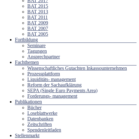
BAT 2017
BAT 2015
BAT 2013
BAT 2011
BAT 2009
BAT 2007
BAT 2005
Fortbildung
Seminare
Tagungen
Ansprechpartner
Fachthemen
Wissenschaftliches Gutachten Inkassounternehmen
Prozessplattform
Liquiditäts- management
Reform der Sachaufklärung
SEPA (Single Euro Payments Area)
Forderungs- management
Publikationen
Bücher
Loseblattwerke
Datenbanken
Zeitschriften
Spendenleitfaden
Stellenmarkt