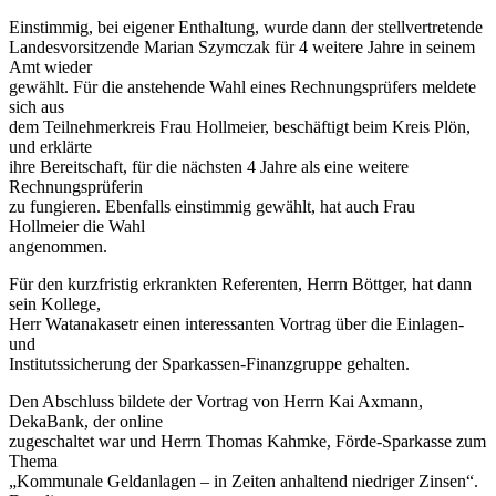
Einstimmig, bei eigener Enthaltung, wurde dann der stellvertretende
Landesvorsitzende Marian Szymczak für 4 weitere Jahre in seinem
Amt wieder
gewählt. Für die anstehende Wahl eines Rechnungsprüfers meldete
sich aus
dem Teilnehmerkreis Frau Hollmeier, beschäftigt beim Kreis Plön,
und erklärte
ihre Bereitschaft, für die nächsten 4 Jahre als eine weitere
Rechnungsprüferin
zu fungieren. Ebenfalls einstimmig gewählt, hat auch Frau
Hollmeier die Wahl
angenommen.
Für den kurzfristig erkrankten Referenten, Herrn Böttger, hat dann
sein Kollege,
Herr Watanakasetr einen interessanten Vortrag über die Einlagen-
und
Institutssicherung der Sparkassen-Finanzgruppe gehalten.
Den Abschluss bildete der Vortrag von Herrn Kai Axmann,
DekaBank, der online
zugeschaltet war und Herrn Thomas Kahmke, Förde-Sparkasse zum
Thema
„Kommunale Geldanlagen – in Zeiten anhaltend niedriger Zinsen“.