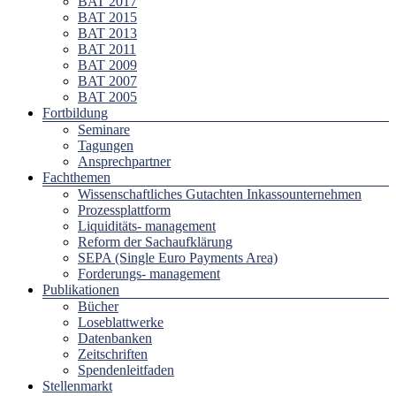
BAT 2017
BAT 2015
BAT 2013
BAT 2011
BAT 2009
BAT 2007
BAT 2005
Fortbildung
Seminare
Tagungen
Ansprechpartner
Fachthemen
Wissenschaftliches Gutachten Inkassounternehmen
Prozessplattform
Liquiditäts- management
Reform der Sachaufklärung
SEPA (Single Euro Payments Area)
Forderungs- management
Publikationen
Bücher
Loseblattwerke
Datenbanken
Zeitschriften
Spendenleitfaden
Stellenmarkt