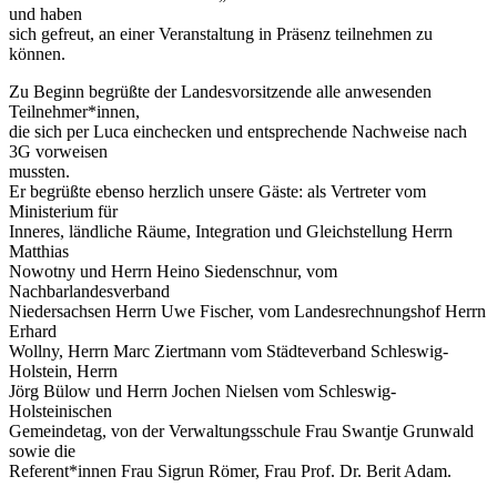
und haben
sich gefreut, an einer Veranstaltung in Präsenz teilnehmen zu
können.
Zu Beginn begrüßte der Landesvorsitzende alle anwesenden
Teilnehmer*innen,
die sich per Luca einchecken und entsprechende Nachweise nach
3G vorweisen
mussten.
Er begrüßte ebenso herzlich unsere Gäste: als Vertreter vom
Ministerium für
Inneres, ländliche Räume, Integration und Gleichstellung Herrn
Matthias
Nowotny und Herrn Heino Siedenschnur, vom
Nachbarlandesverband
Niedersachsen Herrn Uwe Fischer, vom Landesrechnungshof Herrn
Erhard
Wollny, Herrn Marc Ziertmann vom Städteverband Schleswig-
Holstein, Herrn
Jörg Bülow und Herrn Jochen Nielsen vom Schleswig-
Holsteinischen
Gemeindetag, von der Verwaltungsschule Frau Swantje Grunwald
sowie die
Referent*innen Frau Sigrun Römer, Frau Prof. Dr. Berit Adam.