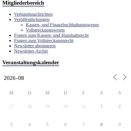
Mitgliederbereich
Verbandsnachrichten
Veröffentlichungen
Kassen- und Finanzbuchhaltungswesen
Vollstreckungswesen
Fragen zum Kassen- und Haushaltsrecht
Fragen zum Vollstreckungsrecht
Newsletter abonnieren
Newsletter-Archiv
Veranstaltungskalender
M
D
M
D
F
S
S
27
28
29
30
31
1
2
3
4
5
6
7
8
9