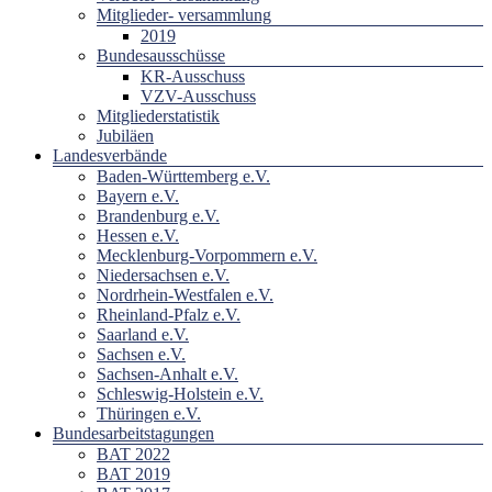
Mitglieder- versammlung
2019
Bundesausschüsse
KR-Ausschuss
VZV-Ausschuss
Mitgliederstatistik
Jubiläen
Landesverbände
Baden-Württemberg e.V.
Bayern e.V.
Brandenburg e.V.
Hessen e.V.
Mecklenburg-Vorpommern e.V.
Niedersachsen e.V.
Nordrhein-Westfalen e.V.
Rheinland-Pfalz e.V.
Saarland e.V.
Sachsen e.V.
Sachsen-Anhalt e.V.
Schleswig-Holstein e.V.
Thüringen e.V.
Bundesarbeitstagungen
BAT 2022
BAT 2019