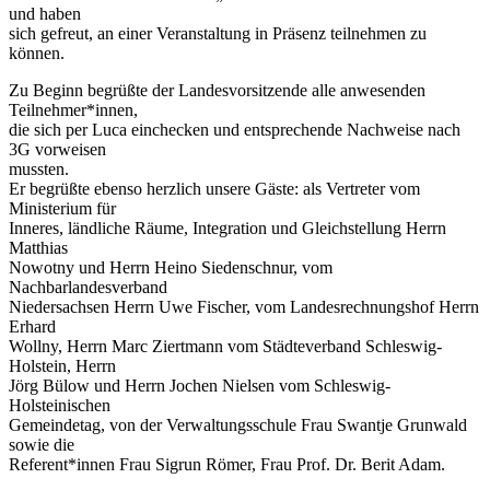
und haben
sich gefreut, an einer Veranstaltung in Präsenz teilnehmen zu
können.
Zu Beginn begrüßte der Landesvorsitzende alle anwesenden
Teilnehmer*innen,
die sich per Luca einchecken und entsprechende Nachweise nach
3G vorweisen
mussten.
Er begrüßte ebenso herzlich unsere Gäste: als Vertreter vom
Ministerium für
Inneres, ländliche Räume, Integration und Gleichstellung Herrn
Matthias
Nowotny und Herrn Heino Siedenschnur, vom
Nachbarlandesverband
Niedersachsen Herrn Uwe Fischer, vom Landesrechnungshof Herrn
Erhard
Wollny, Herrn Marc Ziertmann vom Städteverband Schleswig-
Holstein, Herrn
Jörg Bülow und Herrn Jochen Nielsen vom Schleswig-
Holsteinischen
Gemeindetag, von der Verwaltungsschule Frau Swantje Grunwald
sowie die
Referent*innen Frau Sigrun Römer, Frau Prof. Dr. Berit Adam.