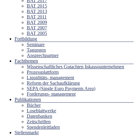
BAT 2017
BAT 2015
BAT 2013
BAT 2011
BAT 2009
BAT 2007
BAT 2005
Fortbildung
Seminare
Tagungen
Ansprechpartner
Fachthemen
Wissenschaftliches Gutachten Inkassounternehmen
Prozessplattform
Liquiditäts- management
Reform der Sachaufklärung
SEPA (Single Euro Payments Area)
Forderungs- management
Publikationen
Bücher
Loseblattwerke
Datenbanken
Zeitschriften
Spendenleitfaden
Stellenmarkt