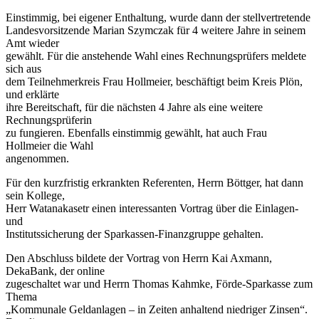
Einstimmig, bei eigener Enthaltung, wurde dann der stellvertretende
Landesvorsitzende Marian Szymczak für 4 weitere Jahre in seinem
Amt wieder
gewählt. Für die anstehende Wahl eines Rechnungsprüfers meldete
sich aus
dem Teilnehmerkreis Frau Hollmeier, beschäftigt beim Kreis Plön,
und erklärte
ihre Bereitschaft, für die nächsten 4 Jahre als eine weitere
Rechnungsprüferin
zu fungieren. Ebenfalls einstimmig gewählt, hat auch Frau
Hollmeier die Wahl
angenommen.
Für den kurzfristig erkrankten Referenten, Herrn Böttger, hat dann
sein Kollege,
Herr Watanakasetr einen interessanten Vortrag über die Einlagen-
und
Institutssicherung der Sparkassen-Finanzgruppe gehalten.
Den Abschluss bildete der Vortrag von Herrn Kai Axmann,
DekaBank, der online
zugeschaltet war und Herrn Thomas Kahmke, Förde-Sparkasse zum
Thema
„Kommunale Geldanlagen – in Zeiten anhaltend niedriger Zinsen“.