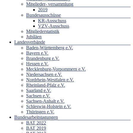
Mitglieder- versammlung
2019
Bundesausschüsse
KR-Ausschuss
VZV-Ausschuss
Mitgliederstatistik
Jubiläen
Landesverbände
Baden-Württemberg e.V.
Bayern e.V.
Brandenburg e.V.
Hessen e.V.
Mecklenburg-Vorpommern e.V.
Niedersachsen e.V.
Nordrhein-Westfalen e.V.
Rheinland-Pfalz e.V.
Saarland e.V.
Sachsen e.V.
Sachsen-Anhalt e.V.
Schleswig-Holstein e.V.
Thüringen e.V.
Bundesarbeitstagungen
BAT 2022
BAT 2019