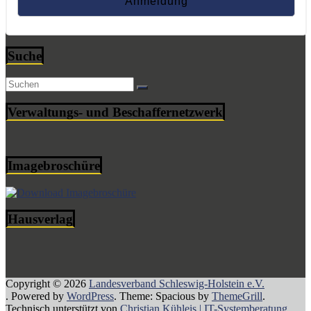
Suche
Verwaltungs- und Beschaffernetzwerk
Imagebroschüre
Hausverlag
Copyright © 2026
Landesverband Schleswig-Holstein e.V.
. Powered by
WordPress
. Theme: Spacious by
ThemeGrill
.
Technisch unterstützt von
Christian Kühleis | IT-Systemberatung