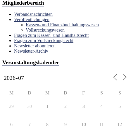
Mitgliederbereich
Verbandsnachrichten
Veröffentlichungen
Kassen- und Finanzbuchhaltungswesen
Vollstreckungswesen
Fragen zum Kassen- und Haushaltsrecht
Fragen zum Vollstreckungsrecht
Newsletter abonnieren
Newsletter-Archiv
Veranstaltungskalender
M
D
M
D
F
S
S
29
30
1
2
3
4
5
6
7
8
9
10
11
12