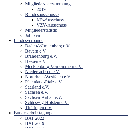
Mitglieder- versammlung
2019
Bundesausschüsse
KR-Ausschuss
VZV-Ausschuss
Mitgliederstatistik
Jubiläen
Landesverbände
Baden-Württemberg e.V.
Bayern e.V.
Brandenburg e.V.
Hessen e.V.
Mecklenburg-Vorpommern e.V.
Niedersachsen e.V.
Nordrhein-Westfalen e.V.
Rheinland-Pfalz e.V.
Saarland e.V.
Sachsen e.V.
Sachsen-Anhalt e.V.
Schleswig-Holstein e.V.
Thüringen e.V.
Bundesarbeitstagungen
BAT 2022
BAT 2019