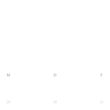
M
D
F
29
30
31