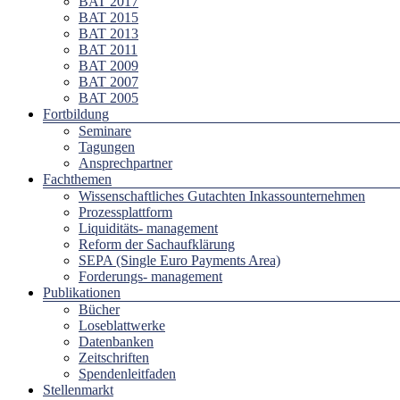
BAT 2017
BAT 2015
BAT 2013
BAT 2011
BAT 2009
BAT 2007
BAT 2005
Fortbildung
Seminare
Tagungen
Ansprechpartner
Fachthemen
Wissenschaftliches Gutachten Inkassounternehmen
Prozessplattform
Liquiditäts- management
Reform der Sachaufklärung
SEPA (Single Euro Payments Area)
Forderungs- management
Publikationen
Bücher
Loseblattwerke
Datenbanken
Zeitschriften
Spendenleitfaden
Stellenmarkt