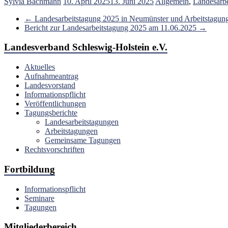
Sylvia Bachmann
10. April 2025
13. Juni 2025
Allgemein
,
Landesarb
←
Landesarbeitstagung 2025 in Neumünster und Arbeitstagun
Bericht zur Landesarbeitstagung 2025 am 11.06.2025
→
Landesverband Schleswig-Holstein e.V.
Aktuelles
Aufnahmeantrag
Landesvorstand
Informationspflicht
Veröffentlichungen
Tagungsberichte
Landesarbeitstagungen
Arbeitstagungen
Gemeinsame Tagungen
Rechtsvorschriften
Fortbildung
Informationspflicht
Seminare
Tagungen
Mitgliederbereich